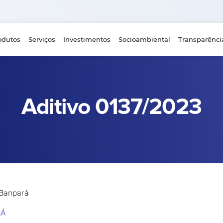
odutos
Serviços
Investimentos
Socioambiental
Transparênci
Aditivo 0137/2023
 Banpará
RÁ