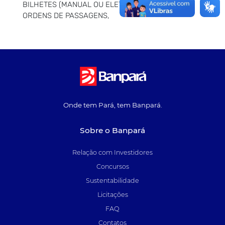
BILHETES (MANUAL OU ELETRÔNICO) E/OU
ORDENS DE PASSAGENS,
Onde tem Pará, tem Banpará.
Sobre o Banpará
Relação com Investidores
Concursos
Sustentabilidade
Licitações
FAQ
Contatos