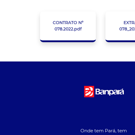
CONTRATO Nº
EXTR
078.2022.pdf
078_20
Onde tem Pará, tem