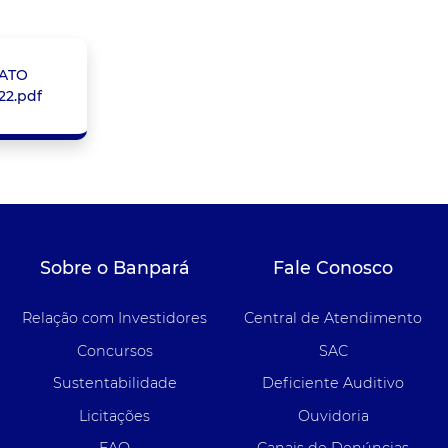
ATO
22.pdf
Sobre o Banpará
Fale Conosco
Relação com Investidores
Central de Atendimento
Concursos
SAC
Sustentabilidade
Deficiente Auditivo
Licitações
Ouvidoria