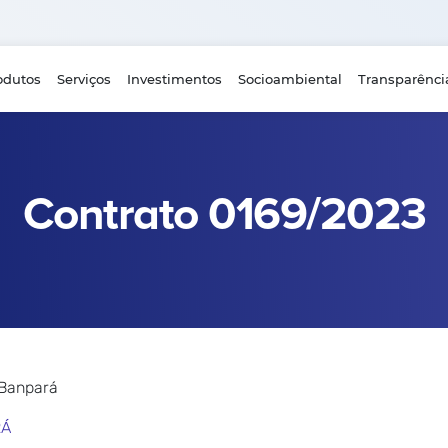
odutos
Serviços
Investimentos
Socioambiental
Transparênci
Contrato 0169/2023
 Banpará
RÁ