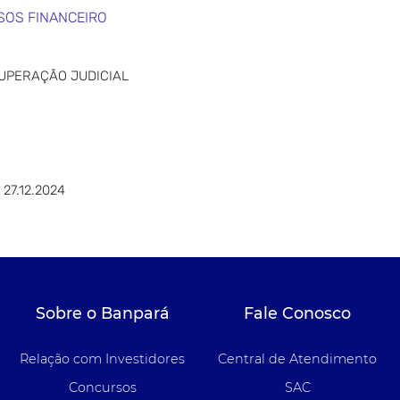
SOS FINANCEIRO
CUPERAÇÃO JUDICIAL
27.12.2024
Sobre o Banpará
Fale Conosco
Relação com Investidores
Central de Atendimento
Concursos
SAC