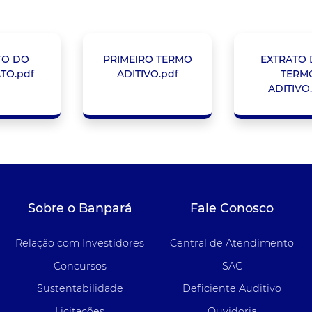
TO DO
PRIMEIRO TERMO
EXTRATO 
TO.pdf
ADITIVO.pdf
TERM
ADITIVO
Sobre o Banpará
Fale Conosco
Relação com Investidores
Central de Atendimento
Concursos
SAC
Sustentabilidade
Deficiente Auditivo
Licitações
Ouvidoria