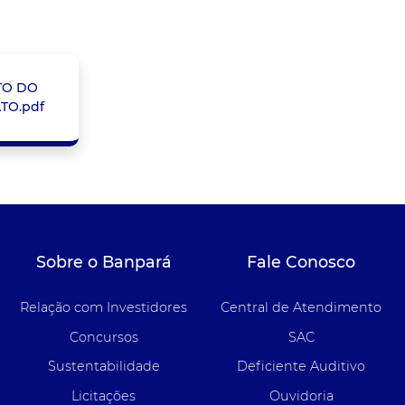
TO DO
TO.pdf
Sobre o Banpará
Fale Conosco
Relação com Investidores
Central de Atendimento
Concursos
SAC
Sustentabilidade
Deficiente Auditivo
Licitações
Ouvidoria