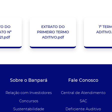
TO DO
EXTRATO DO
1º TER
TO Nº
PRIMEIRO TERMO
ADITIVO
21.pdf
ADITIVO.pdf
Sobre o Banpará
Fale Conosco
Relação com Investidores
Central de Atendimento
Concursos
SAC
Sustentabilidade
Deficiente Auditivo