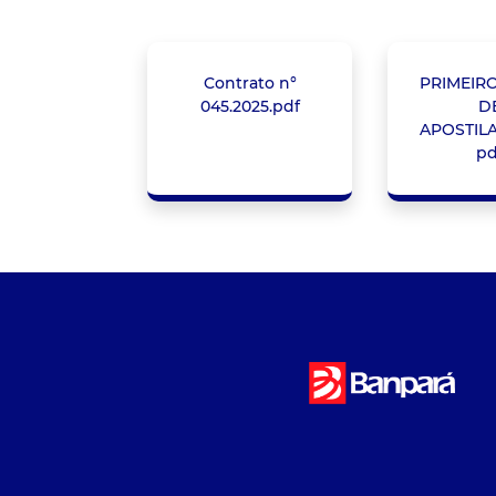
Contrato n°
PRIMEIR
045.2025.pdf
D
APOSTIL
pd