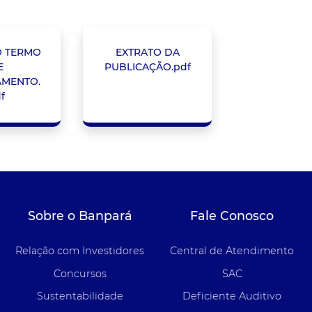
O TERMO
EXTRATO DA
E
PUBLICAÇÃO.pdf
AMENTO.
f
Sobre o Banpará
Fale Conosco
Relação com Investidores
Central de Atendimento
Concursos
SAC
Sustentabilidade
Deficiente Auditivo