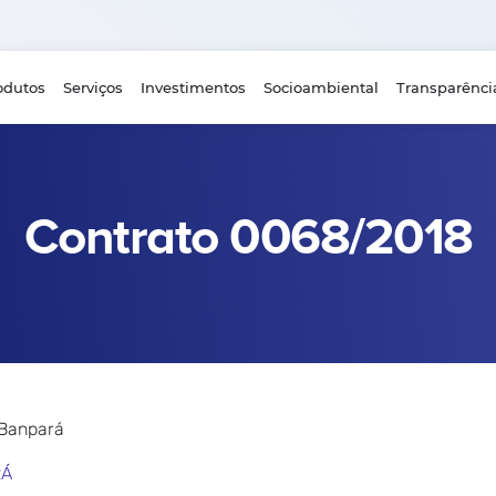
odutos
Serviços
Investimentos
Socioambiental
Transparênci
Contrato 0068/2018
 Banpará
RÁ