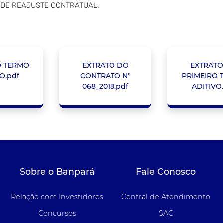
A DE REAJUSTE CONTRATUAL.
O TERMO
EXTRATO DO
EXTRATO
O.pdf
CONTRATO N°
PRIMEIRO 
068_2018.pdf
ADITIVO
Sobre o Banpará
Fale Conosco
Relação com Investidores
Central de Atendimento
Concursos
SAC