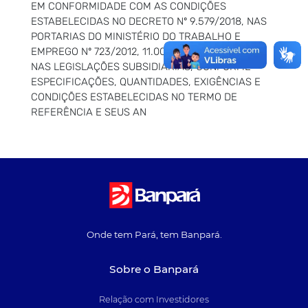
EM CONFORMIDADE COM AS CONDIÇÕES
ESTABELECIDAS NO DECRETO Nº 9.579/2018, NAS
PORTARIAS DO MINISTÉRIO DO TRABALHO E
EMPREGO Nº 723/2012, 11.005/2013, 634/2018 E
NAS LEGISLAÇÕES SUBSIDIÁRIAS, CONFORME
ESPECIFICAÇÕES, QUANTIDADES, EXIGÊNCIAS E
CONDIÇÕES ESTABELECIDAS NO TERMO DE
REFERÊNCIA E SEUS AN
Onde tem Pará, tem Banpará.
Sobre o Banpará
Relação com Investidores