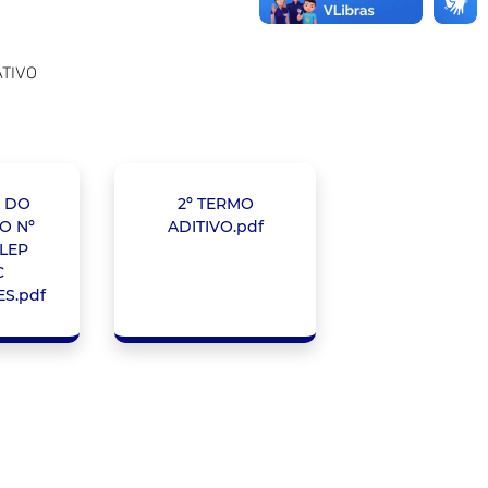
ATIVO
 DO
2º TERMO
O Nº
ADITIVO.pdf
 LEP
C
S.pdf