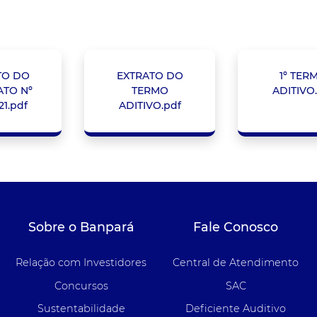
TO DO
EXTRATO DO
1º TER
TO Nº
TERMO
ADITIVO
21.pdf
ADITIVO.pdf
Sobre o Banpará
Fale Conosco
Relação com Investidores
Central de Atendimento
Concursos
SAC
Sustentabilidade
Deficiente Auditivo