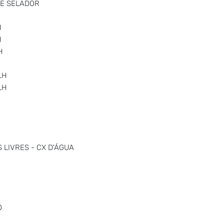
 E SELADOR
H
H
H
LH
LH
LIVRES - CX D'ÁGUA
O