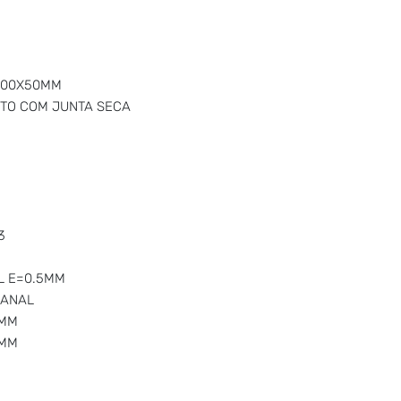
X100X50MM
ETO COM JUNTA SECA
3
L E=0.5MM
CANAL
6MM
8MM