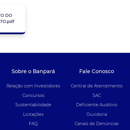
TO DO
TO.pdf
Sobre o Banpará
Fale Conosco
Relação com Investidores
Central de Atendimento
Concursos
SAC
Sustentabilidade
Deficiente Auditivo
Licitações
Ouvidoria
FAQ
Canais de Denúncias