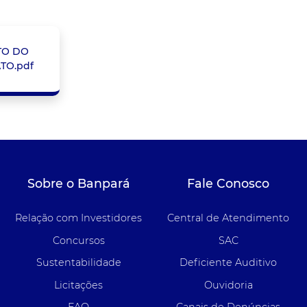
TO DO
TO.pdf
Sobre o Banpará
Fale Conosco
Relação com Investidores
Central de Atendimento
Concursos
SAC
Sustentabilidade
Deficiente Auditivo
Licitações
Ouvidoria