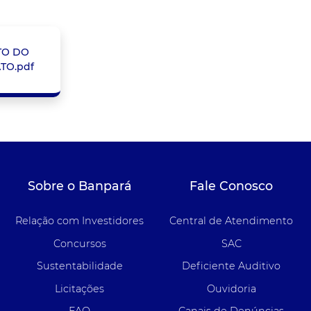
TO DO
TO.pdf
Sobre o Banpará
Fale Conosco
Relação com Investidores
Central de Atendimento
Concursos
SAC
Sustentabilidade
Deficiente Auditivo
Licitações
Ouvidoria