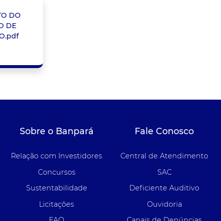
TO DO
O DE
O.pdf
Sobre o Banpará
Fale Conosco
Relação com Investidores
Central de Atendimento
Concursos
SAC
Sustentabilidade
Deficiente Auditivo
Licitações
Ouvidoria
FAQ
Canais de Denúncias