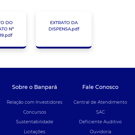
TO DO
EXTRATO DA
TO Nº
DISPENSA.pdf
19.pdf
Sobre o Banpará
Fale Conosco
Relação com Investidores
Central de Atendimento
Concursos
SAC
Sustentabilidade
Deficiente Auditivo
Licitações
Ouvidoria