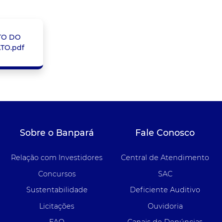
TO DO
TO.pdf
Sobre o Banpará
Fale Conosco
Relação com Investidores
Central de Atendimento
Concursos
SAC
Sustentabilidade
Deficiente Auditivo
Licitações
Ouvidoria