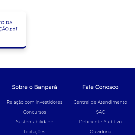
TO DA
ÇÃO.pdf
Sobre o Banpará
Fale Conosco
Relação com Investidores
Central de Atendimento
Concursos
SAC
Sustentabilidade
Deficiente Auditivo
Licitações
Ouvidoria