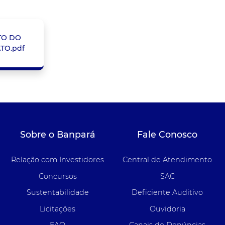
TO DO
TO.pdf
Sobre o Banpará
Fale Conosco
Relação com Investidores
Central de Atendimento
Concursos
SAC
Sustentabilidade
Deficiente Auditivo
Licitações
Ouvidoria