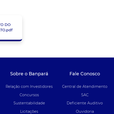
TO DO
TO.pdf
Sobre o Banpará
Fale Conosco
Relação com Investidores
Central de Atendimento
Concursos
SAC
Sustentabilidade
Deficiente Auditivo
Licitações
Ouvidoria