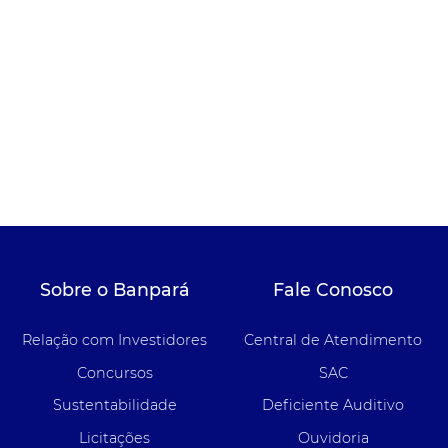
Sobre o Banpará
Fale Conosco
Relação com Investidores
Central de Atendimento
Concursos
SAC
Sustentabilidade
Deficiente Auditivo
Licitações
Ouvidoria