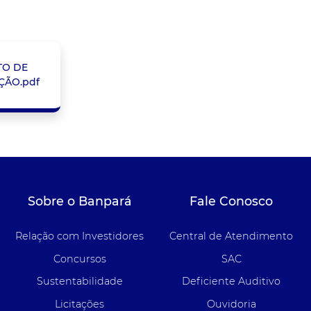
TO DE
ÇÃO.pdf
Sobre o Banpará
Fale Conosco
Relação com Investidores
Central de Atendimento
Concursos
SAC
Sustentabilidade
Deficiente Auditivo
Licitações
Ouvidoria