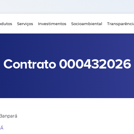
odutos
Serviços
Investimentos
Socioambiental
Transparênci
Contrato 000432026
 Banpará
RÁ