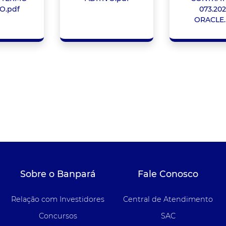
O.pdf
073.202
ORACLE.
Sobre o Banpará
Fale Conosco
Relação com Investidores
Central de Atendimento
Concursos
SAC