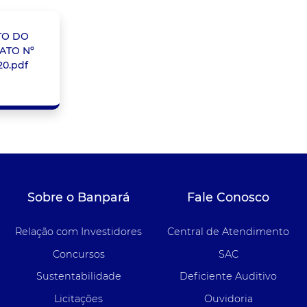
TO DO
TO Nº
20.pdf
Sobre o Banpará
Fale Conosco
Relação com Investidores
Central de Atendimento
Concursos
SAC
Sustentabilidade
Deficiente Auditivo
Licitações
Ouvidoria