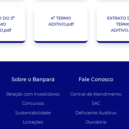
 DO 3º
4º TERMO
EXTRATO 
MO
ADITIVO.pdf
TERM
O.pdf
ADITIVO
Sobre o Banpará
Fale Conosco
Relação com Investidores
Central de Atendimento
Concursos
SAC
Sustentabilidade
Deficiente Auditivo
Licitações
Ouvidoria