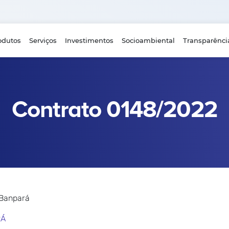
odutos
Serviços
Investimentos
Socioambiental
Transparênci
Contrato 0148/2022
 Banpará
RÁ