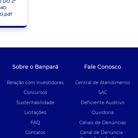
 DO 2º
MO
O.pdf
Sobre o Banpará
Fale Conosco
Relação com Investidores
Central de Atendimento
Concursos
SAC
Sustentabilidade
Deficiente Auditivo
Licitações
Ouvidoria
FAQ
Canais de Denúncias
Contatos
Canal de Denúncia -