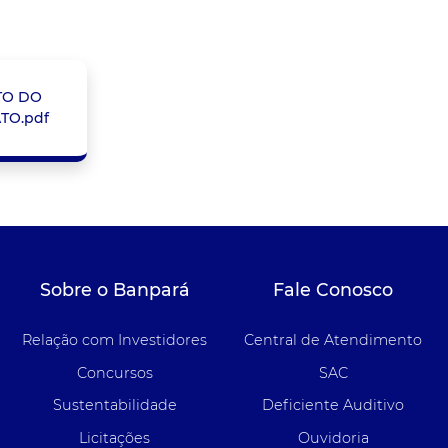
TO DO
TO.pdf
Sobre o Banpará
Fale Conosco
Relação com Investidores
Central de Atendimento
Concursos
SAC
Sustentabilidade
Deficiente Auditivo
Licitações
Ouvidoria