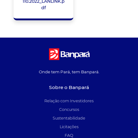
110.2022_LANLINK.p
df
Onde tem Pará, tem Banpará.
Sobre o Banpará
Relação com Investidores
Concursos
Sustentabilidade
Licitações
FAQ