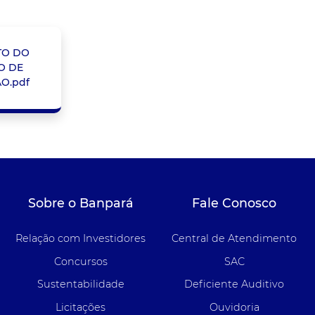
TO DO
O DE
O.pdf
Sobre o Banpará
Fale Conosco
Relação com Investidores
Central de Atendimento
Concursos
SAC
Sustentabilidade
Deficiente Auditivo
Licitações
Ouvidoria