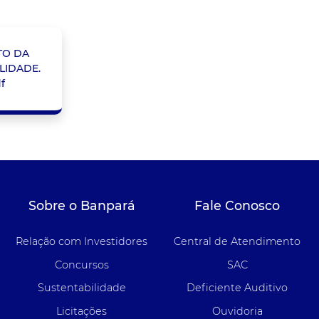
TO DA
ILIDADE.
f
Sobre o Banpará
Fale Conosco
Relação com Investidores
Central de Atendimento
Concursos
SAC
Sustentabilidade
Deficiente Auditivo
Licitações
Ouvidoria