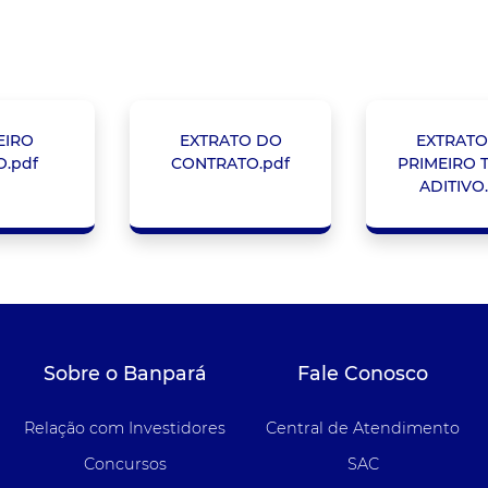
EIRO
EXTRATO DO
EXTRATO
.pdf
CONTRATO.pdf
PRIMEIRO 
ADITIVO
Sobre o Banpará
Fale Conosco
Relação com Investidores
Central de Atendimento
Concursos
SAC