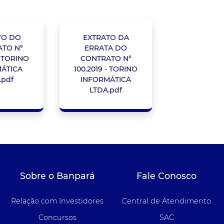
TO DO
EXTRATO DA
TO N°
ERRATA DO
- TORINO
CONTRATO N°
ÁTICA
100.2019 - TORINO
.pdf
INFORMÁTICA
LTDA.pdf
Sobre o Banpará
Fale Conosco
Relação com Investidores
Central de Atendimento
Concursos
SAC