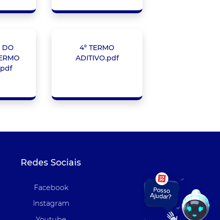
 DO
4° TERMO
TERMO
ADITIVO.pdf
.pdf
Redes Sociais
Facebook
Instagram
Youtube