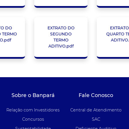
TO DO
EXTRATO DO
EXTRATO
O TERMO
SEGUNDO
QUARTO 
O.pdf
TERMO
ADITIVO
ADITIVO.pdf
Sobre o Banpará
Fale Conosco
Relação com Investidores
Central de Atendimento
Concursos
SAC
Sustentabilidade
Deficiente Auditivo