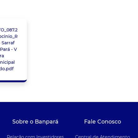
O_087.2
ocinio_R
 Sarraf
Pará - V
ra
nicipal
do.pdf
Sobre o Banpará
Fale Conosco
Relação com Investidores
Central de Atendimento