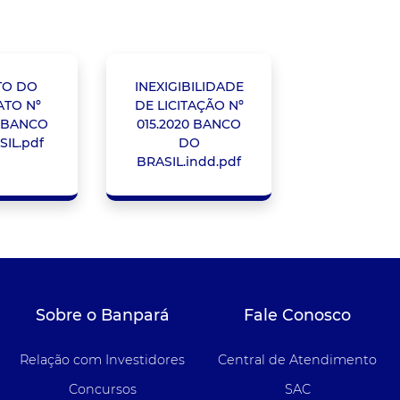
TO DO
INEXIGIBILIDADE
TO Nº
DE LICITAÇÃO Nº
0 BANCO
015.2020 BANCO
IL.pdf
DO
BRASIL.indd.pdf
Sobre o Banpará
Fale Conosco
Relação com Investidores
Central de Atendimento
Concursos
SAC