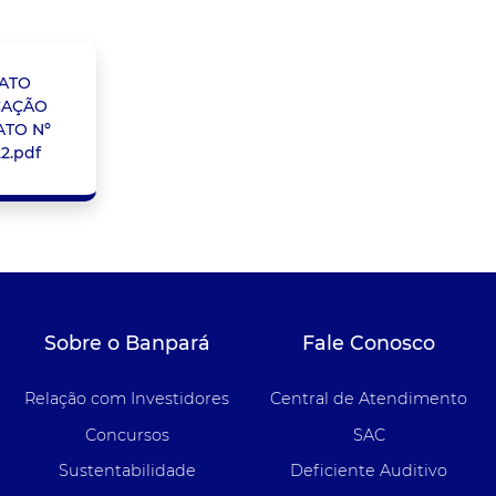
ATO
CAÇÃO
TO Nº
22.pdf
Sobre o Banpará
Fale Conosco
Relação com Investidores
Central de Atendimento
Concursos
SAC
Sustentabilidade
Deficiente Auditivo