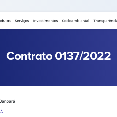
odutos
Serviços
Investimentos
Socioambiental
Transparênci
Contrato 0137/2022
 Banpará
RÁ