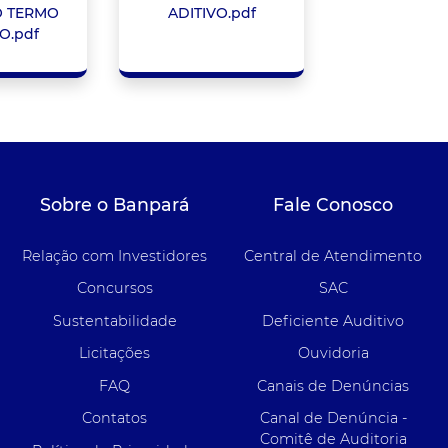
O TERMO
ADITIVO.pdf
O.pdf
Sobre o Banpará
Fale Conosco
Relação com Investidores
Central de Atendimento
Concursos
SAC
Sustentabilidade
Deficiente Auditivo
Licitações
Ouvidoria
FAQ
Canais de Denúncias
Contatos
Canal de Denúncia -
Comitê de Auditoria