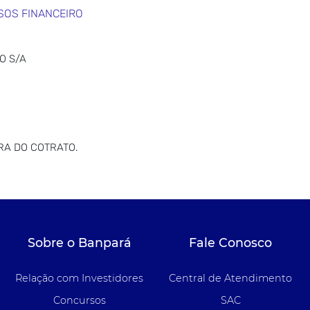
SOS FINANCEIRO
O S/A
RA DO COTRATO.
Sobre o Banpará
Fale Conosco
Relação com Investidores
Central de Atendimento
Concursos
SAC