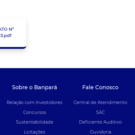
TO N°
23.pdf
Sobre o Banpará
Fale Conosco
Relação com Investidores
Central de Atendimento
Concursos
SAC
Sustentabilidade
Deficiente Auditivo
Licitações
Ouvidoria