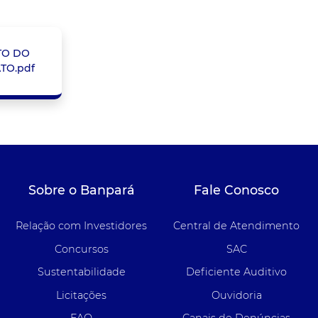
TO DO
TO.pdf
Sobre o Banpará
Fale Conosco
Relação com Investidores
Central de Atendimento
Concursos
SAC
Sustentabilidade
Deficiente Auditivo
Licitações
Ouvidoria