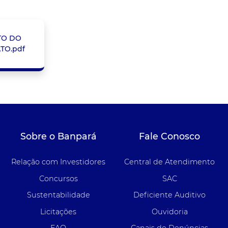
TO DO
TO.pdf
Sobre o Banpará
Fale Conosco
Relação com Investidores
Central de Atendimento
Concursos
SAC
Sustentabilidade
Deficiente Auditivo
Licitações
Ouvidoria