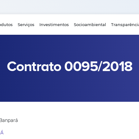
odutos
Serviços
Investimentos
Socioambiental
Transparênci
Contrato 0095/2018
 Banpará
RÁ