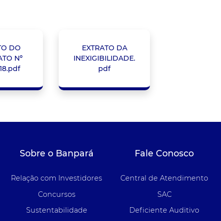
TO DO
EXTRATO DA
TO Nº
INEXIGIBILIDADE.
18.pdf
pdf
Sobre o Banpará
Fale Conosco
Relação com Investidores
Central de Atendimento
Concursos
SAC
Sustentabilidade
Deficiente Auditivo