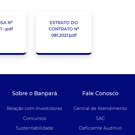
SA Nº
EXTRATO DO
1 -.pdf
CONTRATO Nº
081.2021.pdf
Sobre o Banpará
Fale Conosco
Relação com Investidores
Central de Atendimento
Concursos
SAC
Sustentabilidade
Deficiente Auditivo