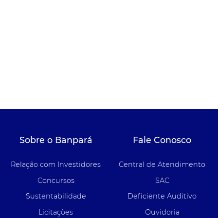
Sobre o Banpará
Fale Conosco
Relação com Investidores
Central de Atendimento
Concursos
SAC
Sustentabilidade
Deficiente Auditivo
Licitações
Ouvidoria