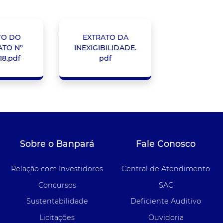
TO DO
EXTRATO DA
TO Nº
INEXIGIBILIDADE.
18.pdf
pdf
Sobre o Banpará
Fale Conosco
Relação com Investidores
Central de Atendimento
Concursos
SAC
Sustentabilidade
Deficiente Auditivo
Licitações
Ouvidoria