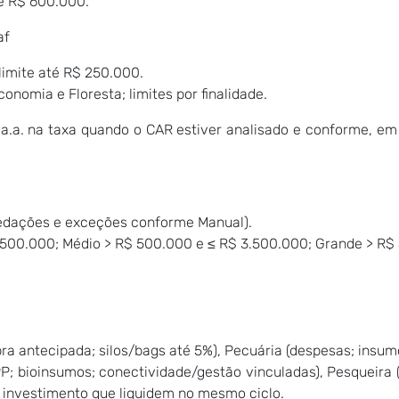
té R$ 600.000.
af
limite até R$ 250.000.
onomia e Floresta; limites por finalidade.
. a.a. na taxa quando o CAR estiver analisado e conforme, e
(vedações e exceções conforme Manual).
 500.000; Médio > R$ 500.000 e ≤ R$ 3.500.000; Grande > R$
mpra antecipada; silos/bags até 5%), Pecuária (despesas; insu
P; bioinsumos; conectividade/gestão vinculadas), Pesqueira 
 investimento que liquidem no mesmo ciclo.