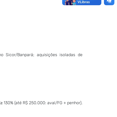
o Sicor/Banpará; aquisições isoladas de
 ≥ 130% (até R$ 250.000: aval/FG + penhor).