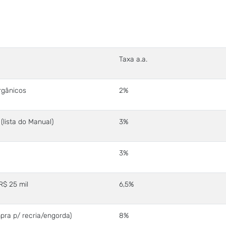
Taxa a.a.
rgânicos
2%
 (lista do Manual)
3%
3%
R$ 25 mil
6,5%
mpra p/ recria/engorda)
8%