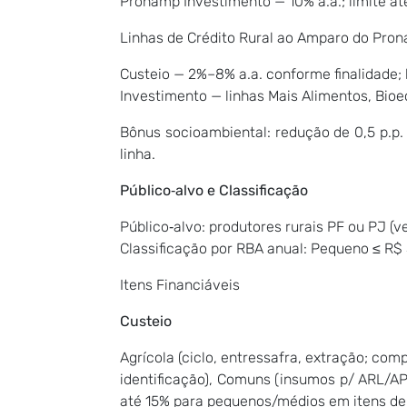
Pronamp Investimento — 10% a.a.; limite a
Linhas de Crédito Rural ao Amparo do Pron
Custeio — 2%–8% a.a. conforme finalidade; 
Investimento — linhas Mais Alimentos, Bioec
Bônus socioambiental: redução de 0,5 p.p
linha.
Público‑alvo e Classificação
Público‑alvo: produtores rurais PF ou PJ 
Classificação por RBA anual: Pequeno ≤ R$
Itens Financiáveis
Custeio
Agrícola (ciclo, entressafra, extração; co
identificação), Comuns (insumos p/ ARL/AP
até 15% para pequenos/médios em itens de