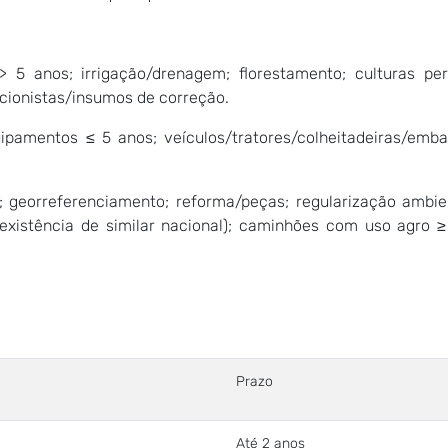
 > 5 anos; irrigação/drenagem; florestamento; culturas p
acionistas/insumos de correção.
uipamentos ≤ 5 anos; veículos/tratores/colheitadeiras/em
.; georreferenciamento; reforma/peças; regularização ambi
nexistência de similar nacional); caminhões com uso agro ≥ 
Prazo
Até 2 anos